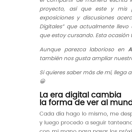
el compartir de manera escrita
proyecto, así que este y mis p
exposiciones y discusiones acer
Digitales” que actualmente llevo
que estoy cursando. Esta ocasión to
Aunque parezca laborioso en
A
también nos gusta ampliar nuestr
Si quieres saber más de mí, llega 
😀
La era digital cambia
la forma de ver al mund
Cada día hago lo mismo, me despi
y luego procedo a seguir tanteando
con mi mano para pasar los próx