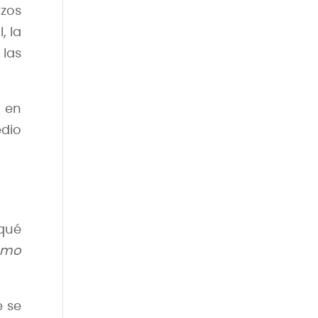
rzos
, la
 las
e en
edio
qué
ómo
 se