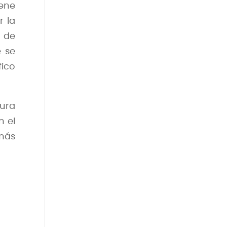
ene
r la
o de
e se
fico
tura
n el
más