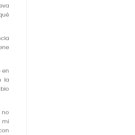
ueva
qué
ncia
iene
o en
 la
bio
 no
e mi
con