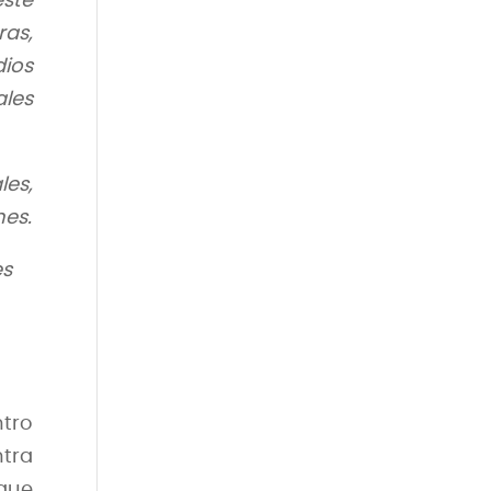
ste
as,
ios
ales
les,
nes.
es
ntro
ntra
que