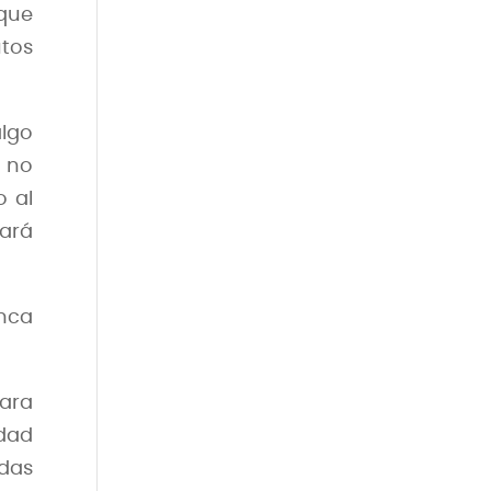
que
utos
algo
y no
o al
ará
unca
para
dad
idas