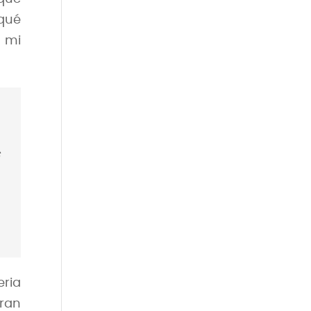
 qué
 mi
a
.
s
.
7
eria
eran