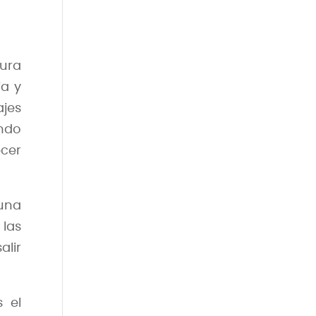
ura
ia y
ajes
ando
ecer
 una
las
alir
 el