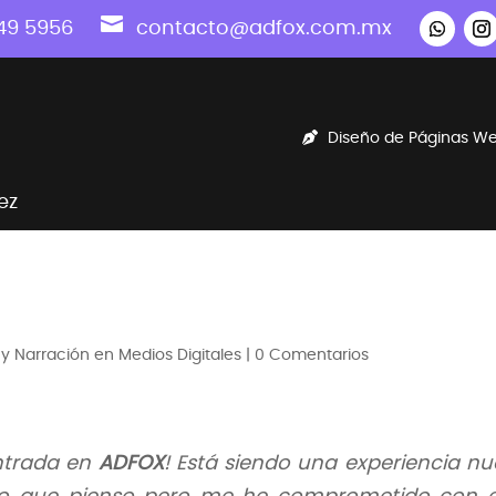

49 5956
contacto@adfox.com.mx
Diseño de Páginas W
ez
y Narración en Medios Digitales
|
0 Comentarios
entrada en
ADFOX
! Está siendo una experiencia n