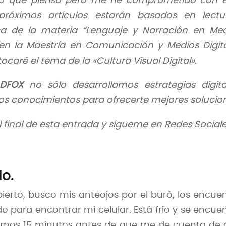
 lo que pienso pero me he comprometido con e
róximos artículos estarán basados en lectur
ca de la materia “Lenguaje y Narración en Med
 en la Maestría en Comunicación y Medios Digit
caré el tema de la «Cultura Visual Digital».
DFOX
no sólo desarrollamos estrategias digita
os conocimientos para ofrecerte mejores solucio
al final de esta entrada y sígueme en Redes Social
o.
erto, busco mis anteojos por el buró, los encue
 para encontrar mi celular. Está frío y se encue
imos 15 minutos antes de que me de cuenta de 