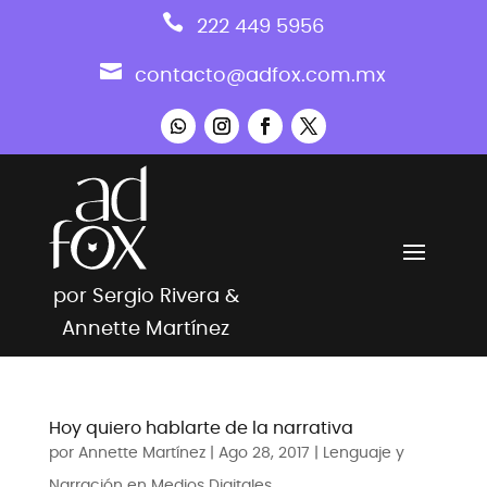

222 449 5956

contacto@adfox.com.mx
por Sergio Rivera &
Annette Martínez
Hoy quiero hablarte de la narrativa
por
Annette Martínez
|
Ago 28, 2017
|
Lenguaje y
Narración en Medios Digitales