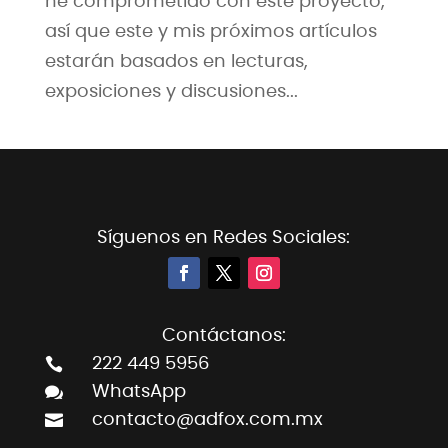
he comprometido con este proyecto,
así que este y mis próximos artículos
estarán basados en lecturas,
exposiciones y discusiones...
Síguenos en Redes Sociales:
Contáctanos:

222 449 5956

WhatsApp

contacto@adfox.com.mx