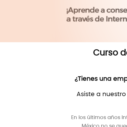
Curso d
¿Tienes una empr
Asiste a nuestr
En los últimos años I
México no se qued