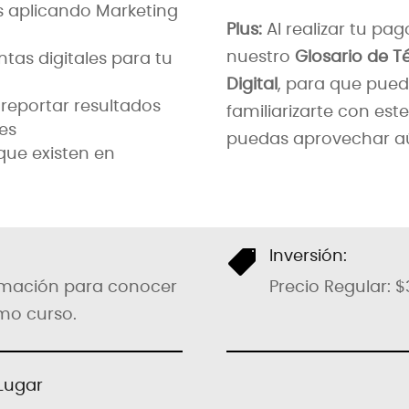
os aplicando Marketing
Plus:
Al realizar tu pag
nuestro
Glosario de T
as digitales para tu
Digital
, para que pue
y reportar resultados
familiarizarte con est
les
puedas aprovechar aú
que existen en

Inversión:
ormación para conocer
Precio Regular: $
imo curso.
Lugar