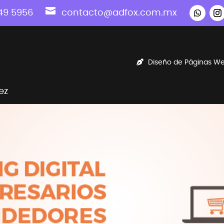

49 5956
contacto@adfox.com.mx
Diseño de Páginas W
ez