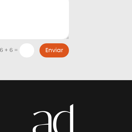
Enviar
=
6 + 6