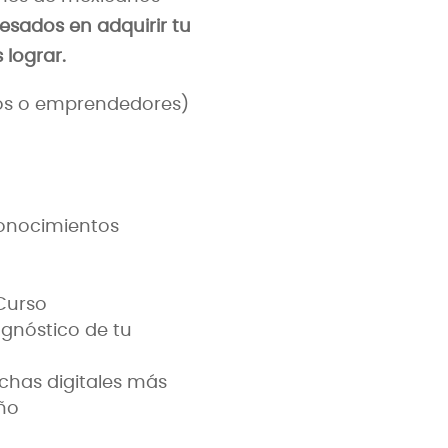
resados en adquirir tu
 lograr.
rios o emprendedores)
conocimientos
Curso
agnóstico de tu
echas digitales más
ño