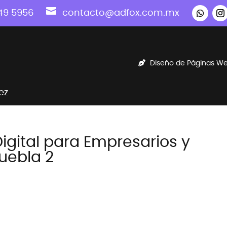

49 5956
contacto@adfox.com.mx
Diseño de Páginas W
ez
igital para Empresarios y
uebla 2