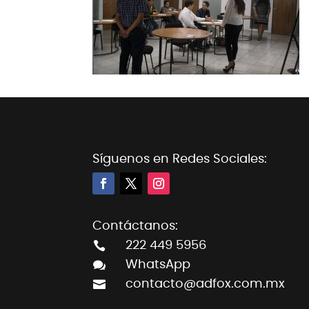
Síguenos en Redes Sociales:
Contáctanos:

222 449 5956

WhatsApp

contacto@adfox.com.mx